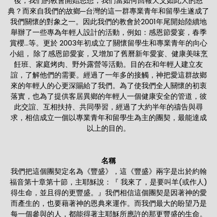
後，我們的教會開始思想，我們當如何回報天父如此大的恩
典？而來自我們的故鄉─台灣的這一群專業青年和留學生遂成了
我們關懷的對象之一。因此我們的教會於2001年尾開始陸續地
舉辦了一些專為年輕人設計的活動，例如：感恩節愛宴，春季
賞櫻…等。更於 2003年初成立了關懷留學生和專業青年的向心
小組， 除了感恩節愛宴，又增加了舊曆新年愛宴、健康美味烹
飪班、家庭烤肉、野外露營等活動。目的在和年輕人建立友
誼，了解他們的需要。經過了一年多的接觸，神把愛這群故鄉
來的年輕人的心更深賜給了我們。為了使我們全人關懷的初衷
落實，也為了提供客居異鄉的年輕人一個健康安全的管道，彼
此交誼、互相扶持、共同學習，經過了大約半年的禱告與尋
求，相信成立一個以專業青年和留學生為主的團契，最能達成
以上的目的。
名稱
我們把這個團契定名為《豐盛》，這《豐盛》兩字是出於約翰
福音第十章第十節，主耶穌說：『 我來了，是要叫羊(或作人)
得生命，並且得的更豐盛。』我們相信這個團契是因著神的愛
而產生的，也要藉著神的恩典來運作。而我們最大的盼望乃是
每一個參與的人，都能得著主耶穌所應許的那更豐盛的生命。