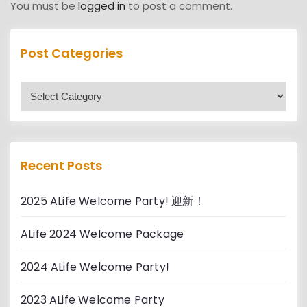
You must be
logged in
to post a comment.
Post Categories
P
o
s
t
C
Recent Posts
a
t
2025 ALife Welcome Party! 迎新！
e
g
ALife 2024 Welcome Package
o
r
2024 ALife Welcome Party!
i
e
2023 ALife Welcome Party
s