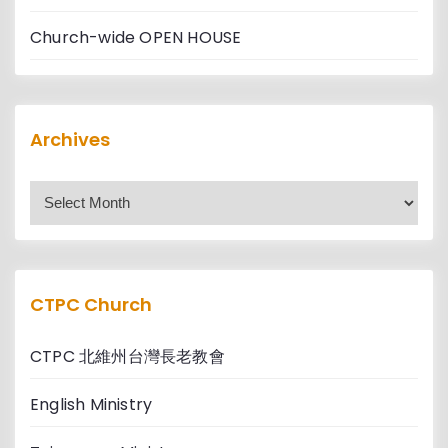
Church-wide OPEN HOUSE
A
Archives
r
c
h
i
v
e
s
CTPC Church
CTPC 北維州台灣長老教會
English Ministry