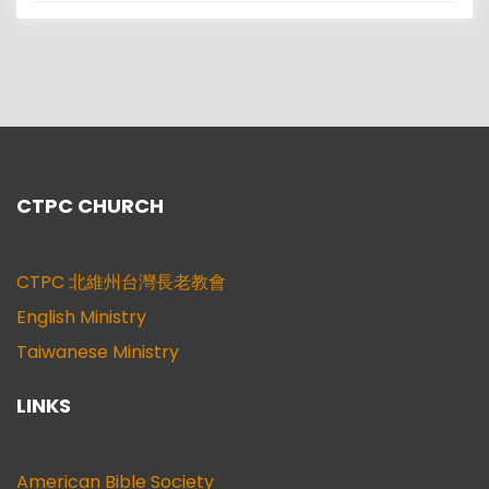
CTPC CHURCH
CTPC 北維州台灣長老教會
English Ministry
Taiwanese Ministry
LINKS
American Bible Society