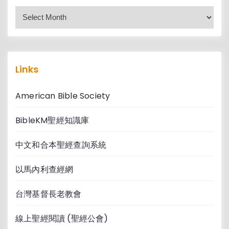
c
h
i
v
e
s
Links
American Bible Society
BibleKM聖經知識庫
中文和合本聖經查詢系統
以馬內利查經網
台灣基督長老教會
線上聖經閱讀 (聖經公會)