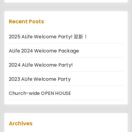
s
t
C
Recent Posts
a
t
2025 ALife Welcome Party! 迎新！
e
g
ALife 2024 Welcome Package
o
r
2024 ALife Welcome Party!
i
e
2023 ALife Welcome Party
s
Church-wide OPEN HOUSE
A
Archives
r