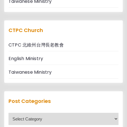
Taiwanese Ministry
CTPC Church
CTPC 北維州台灣長老教會
English Ministry
Taiwanese Ministry
Post Categories
P
o