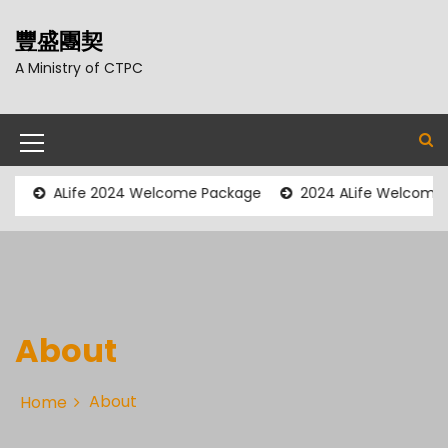
S
k
豐盛團契
i
A Ministry of CTPC
p
t
o
c
M
o
e
n
ALife 2024 Welcome Package
2024 ALife Welcome Party
t
n
e
u
n
t
I
c
About
o
n
About
Home